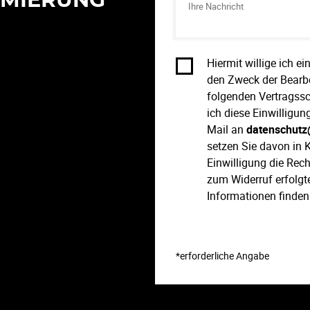
IMIERUNG
Hiermit willige ich 
den Zweck der Bearb
folgenden Vertragssc
ich diese Einwilligun
Mail an
datenschutz
setzen Sie davon in 
Einwilligung die Rec
zum Widerruf erfolgte
Informationen finden
*erforderliche Angabe